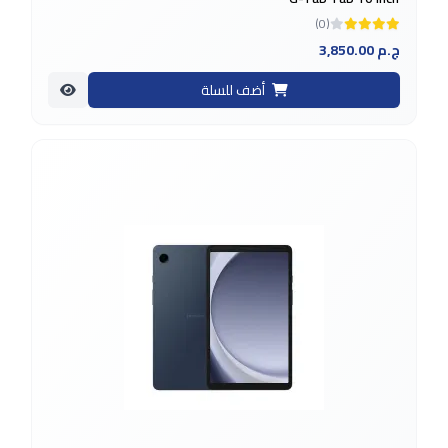
(0)
3,850.00 ج.م
أضف للسلة