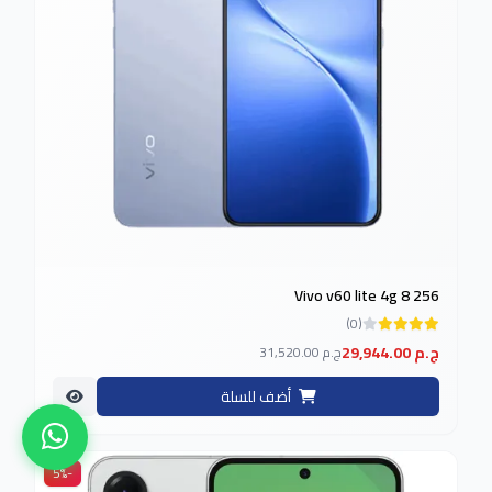
Vivo v60 lite 4g 8 256
(0)
29,944.00 ج.م
31,520.00 ج.م
أضف للسلة
-5%