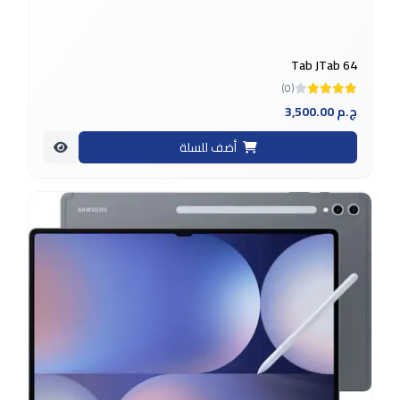
Tab JTab 64
(0)
3,500.00 ج.م
أضف للسلة