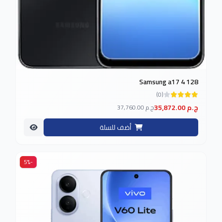
Samsung a17 4 128
(0)
35,872.00 ج.م
37,760.00 ج.م
أضف للسلة
-5%