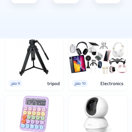
tripod
Electronics
10 منتج
9 منتج