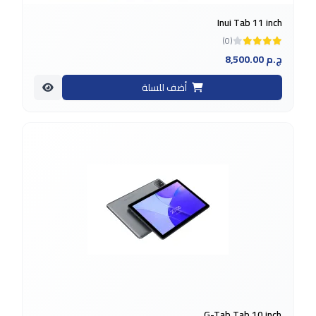
Inui Tab 11 inch
(0)
8,500.00 ج.م
أضف للسلة
G-Tab Tab 10 inch