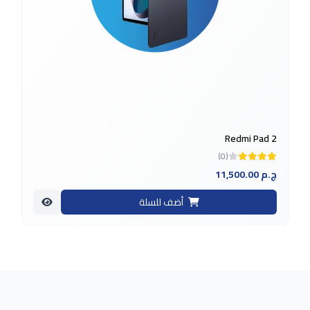
Redmi Pad 2
(0)
11,500.00 ج.م
أضف للسلة