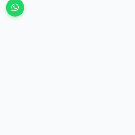
معلومات التواصل
0237623060
info@elshnawi.com
فروع الإسكندرية
41 شارع النبي دانيال - محطة الرمل -
الإسكندرية
034872816 - 01227317722 -
034806189