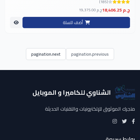
(185)
18,406.25 ج.م
19,375.00 ج.م
أضف للسلة
pagination.next
pagination.previous
الشناوي للكاميرا و الموبايل
متجرك الموثوق للإلكترونيات والتقنيات الحديثة
روابط سريعة