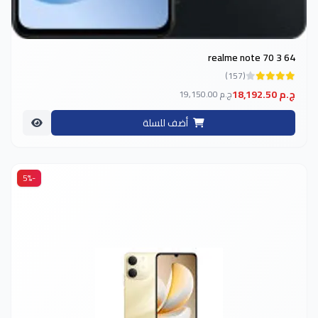
realme note 70 3 64
(157)
18,192.50 ج.م
19,150.00 ج.م
أضف للسلة
-5%