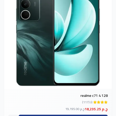
realme c71 4 128
(117)
18,235.25 ج.م
19,195.00 ج.م