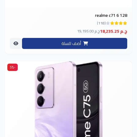
realme c71 6 128
(118)
18,235.25 ج.م
19,195.00 ج.م
أضف للسلة
-5%