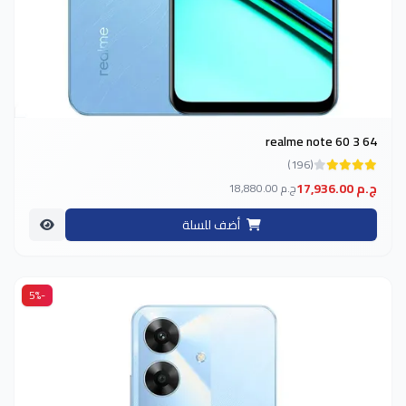
realme note 60 3 64
(196)
17,936.00 ج.م
18,880.00 ج.م
أضف للسلة
-5%