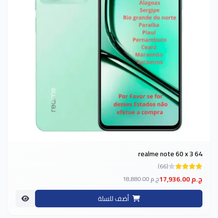
realme note 60 x 3 64
(66)
17,936.00 ج.م
18,880.00 ج.م
أضف للسلة