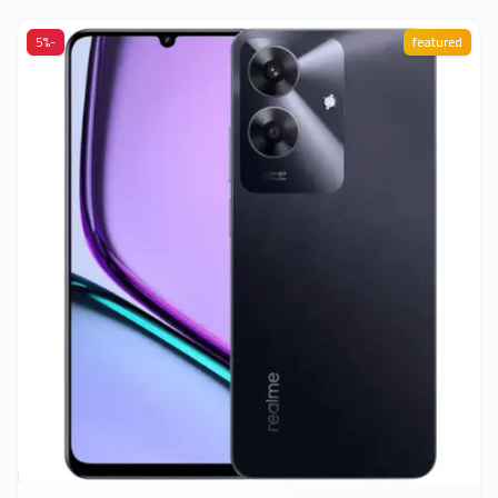
-5%
featured