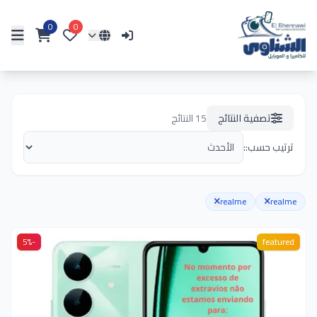
0
0
تصفية النتائج
15
النتائج
ترتيب حسب::
realme
realme
-5%
featured