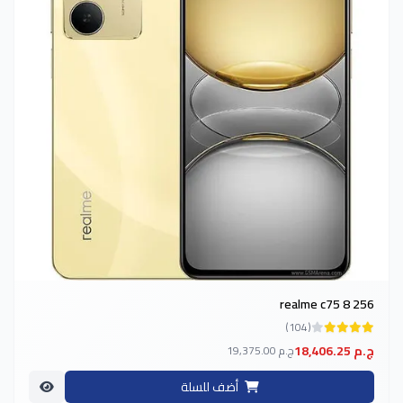
realme c75 8 256
(104)
18,406.25 ج.م
19,375.00 ج.م
أضف للسلة