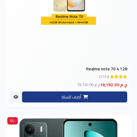
Realme note 70 4 128
(77)
18,192.50 ج.م
19,150.00 ج.م
أضف للسلة
-5%