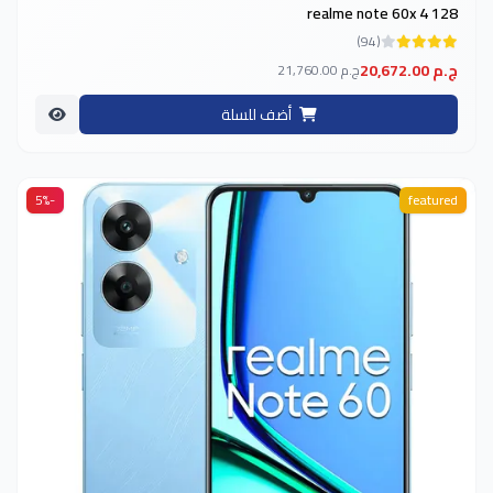
realme note 60x 4 128
(94)
20,672.00 ج.م
21,760.00 ج.م
أضف للسلة
-5%
featured