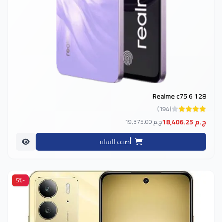
Realme c75 6 128
(194)
18,406.25 ج.م
19,375.00 ج.م
أضف للسلة
-5%