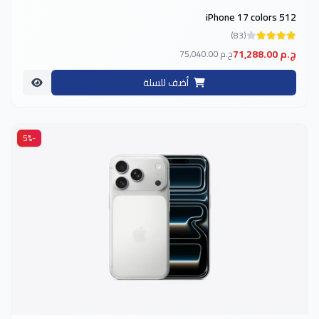
iPhone 17 colors 512
(83)
71,288.00 ج.م
75,040.00 ج.م
أضف للسلة
-5%