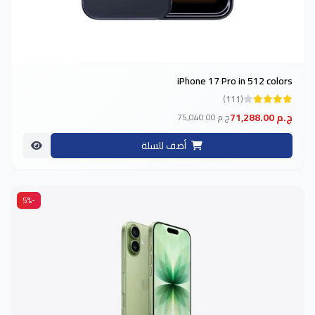
iPhone 17 Pro in 512 colors
(111)
71,288.00 ج.م
75,040.00 ج.م
أضف للسلة
-5%