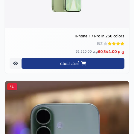
iPhone 17 Pro in 256 colors
(92)
60,344.00 ج.م
63,520.00 ج.م
أضف للسلة
-5%