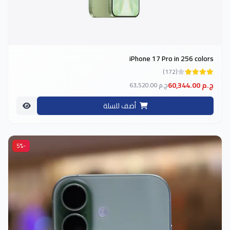
iPhone 17 Pro in 256 colors
(172)
60,344.00 ج.م
63,520.00 ج.م
أضف للسلة
-5%