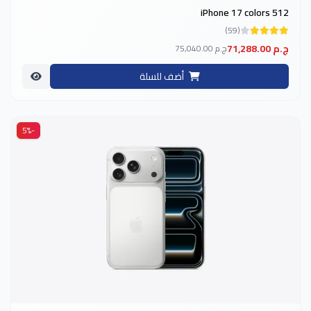
iPhone 17 colors 512
(59)
71,288.00 ج.م
75,040.00 ج.م
أضف للسلة
-5%