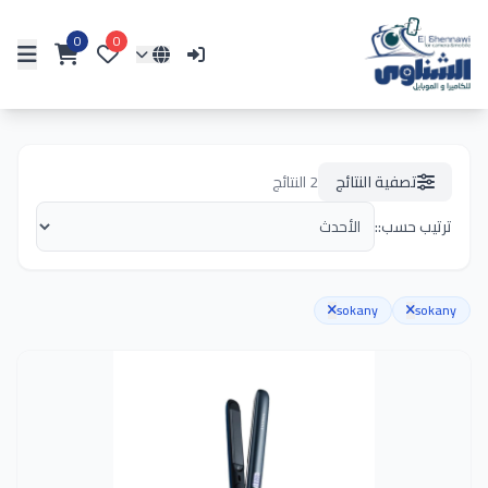
0
0
تصفية النتائج
2
النتائج
ترتيب حسب::
sokany
sokany