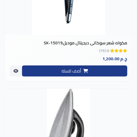
مكواه شعر سوكاني ديجيتال موديلSK-15019
(75)
1,200.00 ج.م
أضف للسلة