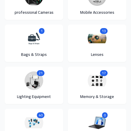
professional Cameras
Mobile Accessories
1
13
Bags & Straps
Lenses
21
17
Lighting Equipment
Memory & Storage
40
0