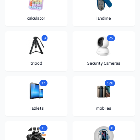
calculator
landline
9
25
tripod
Security Cameras
14
128
Tablets
mobiles
15
0