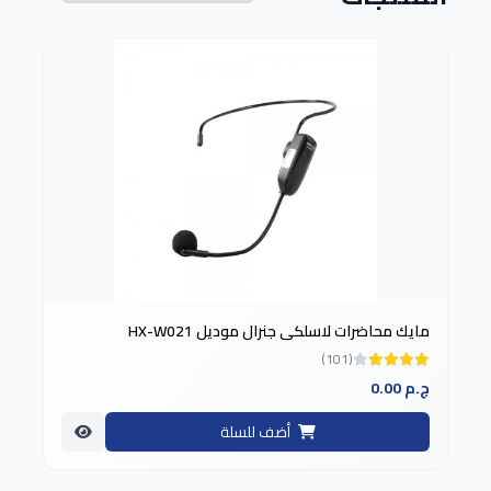
مايك محاضرات لاسلكي جنرال موديل HX-W021
(101)
0.00 ج.م
أضف للسلة