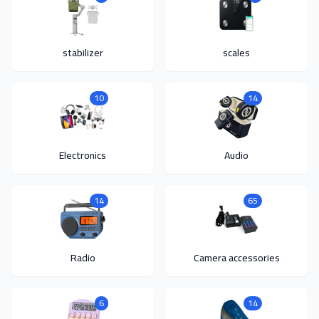
stabilizer
scales
10
14
Electronics
Audio
14
65
Radio
Camera accessories
6
14