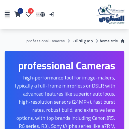
0
0
home.title
جميع الفئات
professional Cameras
professional Cameras
high-performance tool for image-makers,
typically a full-frame mirrorless or DSLR with
advanced features like superior autofocus,
high-resolution sensors (24MP+), fast burst
rates, robust build, and extensive lens
options, with top brands including Canon (R5,
R6 series, R3), Sony (Alpha series like a7R V,