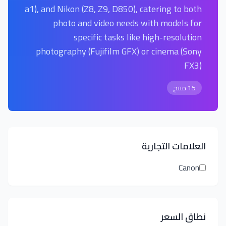
a1), and Nikon (Z8, Z9, D850), catering to both
photo and video needs with models for
specific tasks like high-resolution
photography (Fujifilm GFX) or cinema (Sony
FX3)
15 منتج
العلامات التجارية
Canon
نطاق السعر