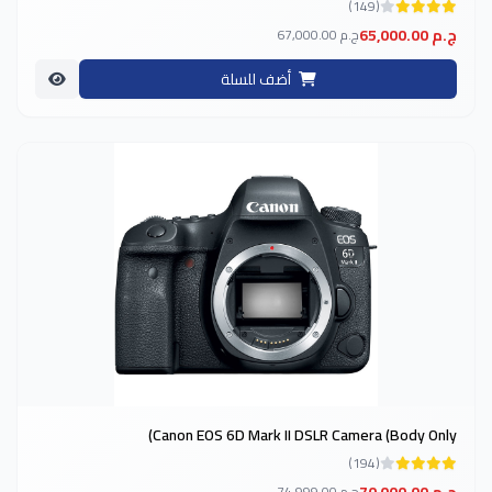
(149)
65,000.00 ج.م
67,000.00 ج.م
أضف للسلة
-7%
Canon EOS 6D Mark II DSLR Camera (Body Only)
(194)
74,999.00 ج.م