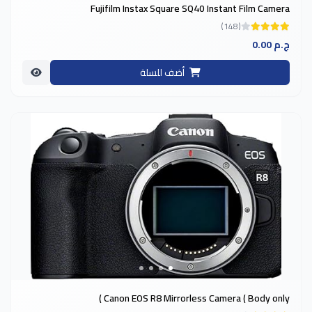
Fujifilm Instax Square SQ40 Instant Film Camera
(148)
0.00 ج.م
أضف للسلة
-3%
Canon EOS R8 Mirrorless Camera ( Body only )