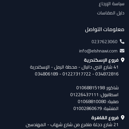
سياسة الإرجاع
دليل المقاسات
معلومات التواصل
0237623060
info@elshnawi.com
فروع الإسكندرية
41 شارع النبي دانيال - محطة الرمل - الإسكندرية
034872816 - 01227317722 - 034806189
شاكور: 01068815198
اسطانبول: 01226437111
صفية: 01068810080
المنشية: 01002860679
فروع القاهرة
21 شارع دجلة متفرع من شارع شهاب - المهندسين