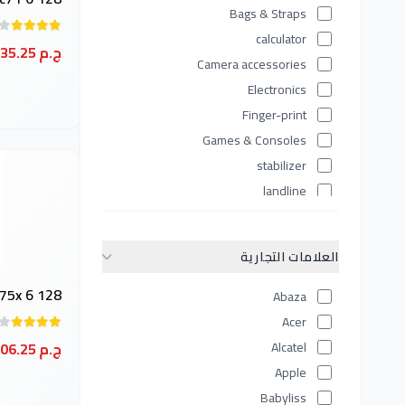
Bags & Straps
calculator
18,235.25 ج.م
Camera accessories
Electronics
Finger-print
Games & Consoles
stabilizer
landline
Laptops
Lenses
العلامات التجارية
Lighting Equipment
Memory & Storage
75x 6 128
Abaza
Mobile Accessories
Acer
mobiles
Alcatel
18,406.25 ج.م
Network devices
Apple
Personal Care Tools
Babyliss