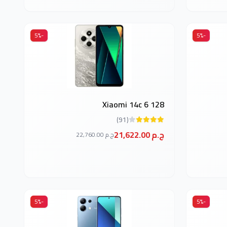
-5%
-5%
Xiaomi 14c 6 128
(91)
21,622.00 ج.م
22,760.00 ج.م
-5%
-5%