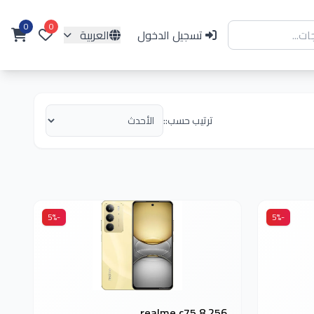
0
0
تسجيل الدخول
العربية
ترتيب حسب::
-5%
-5%
realme c75 8 256