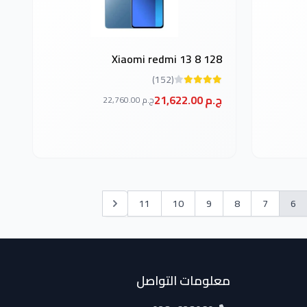
Xiaomi redmi 13 8 128
(152)
21,622.00 ج.م
22,760.00 ج.م
11
10
9
8
7
6
معلومات التواصل