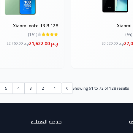
Xiaomi note 13 8 128
Xiaomi 
(191)
(94)
21,622.00 ج.م
28,520.00 ج.م
22,760.00 ج.م
5
4
3
2
1
Showing
61
to
72
of
128
results
ة
خدمة العملاء