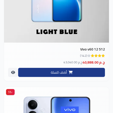
Vivo v60 12 512
(142)
40,888.00 ج.م
43,040.00 ج.م
أضف للسلة
-5%