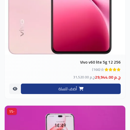
Vivo v60 lite 5g 12 256
(166)
29,944.00 ج.م
31,520.00 ج.م
أضف للسلة
-5%