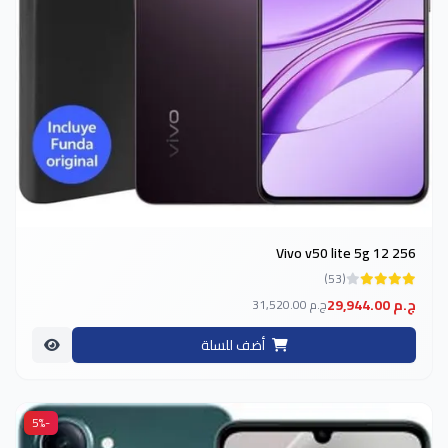
Vivo v50 lite 5g 12 256
(53)
29,944.00 ج.م
31,520.00 ج.م
أضف للسلة
-5%