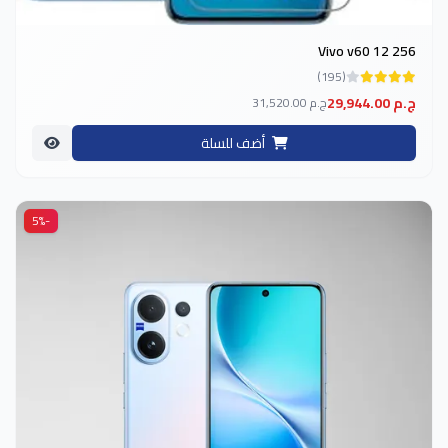
Vivo v60 12 256
(195)
29,944.00 ج.م
31,520.00 ج.م
أضف للسلة
-5%