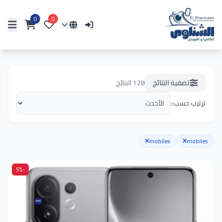
0
0
تصفية النتائج
128
النتائج
ترتيب حسب::
mobiles
mobiles
-5%