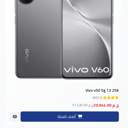
Vivo v50 5g 12 256
(85)
29,944.00 ج.م
31,520.00 ج.م
أضف للسلة