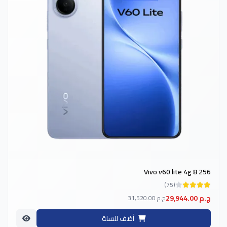
Vivo v60 lite 4g 8 256
(75)
29,944.00 ج.م
31,520.00 ج.م
أضف للسلة