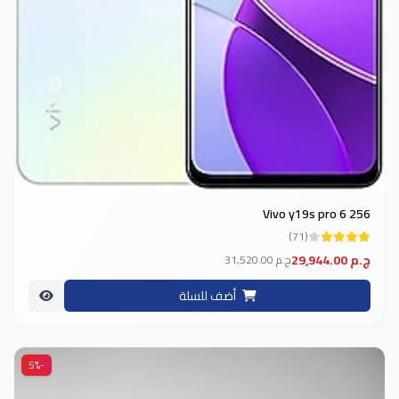
Vivo y19s pro 6 256
(71)
29,944.00 ج.م
31,520.00 ج.م
أضف للسلة
-5%