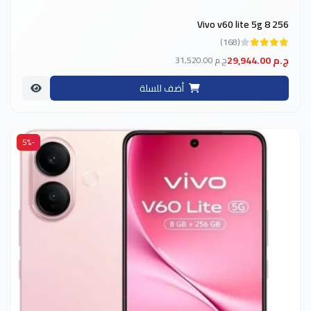
Vivo v60 lite 5g 8 256
(168)
29,944.00 ج.م
31,520.00 ج.م
أضف للسلة
-5%