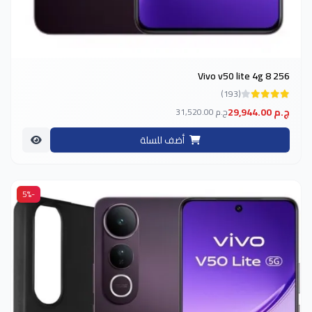
Vivo v50 lite 4g 8 256
(193)
29,944.00 ج.م
31,520.00 ج.م
أضف للسلة
-5%