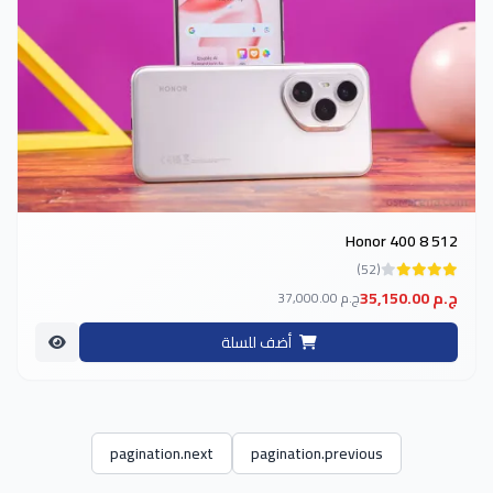
Honor 400 8 512
(52)
35,150.00 ج.م
37,000.00 ج.م
أضف للسلة
pagination.next
pagination.previous