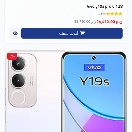
Vivo y19s pro 6 128
(117)
24,472.00 ج.م
25,760.00 ج.م
أضف للسلة
-5%