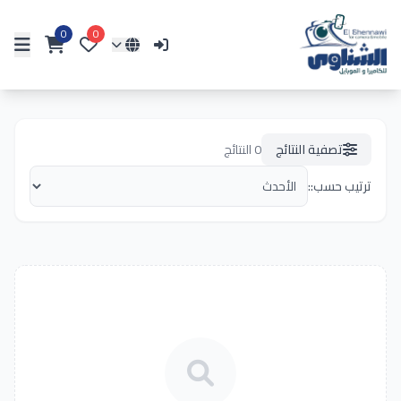
0
0
تصفية النتائج
0
النتائج
ترتيب حسب::