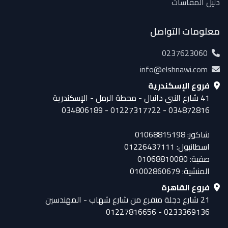
دليل المقاسات
معلومات التواصل
0237623060
info@elshnawi.com
فروع الإسكندرية
41 شارع النبي دانيال - محطة الرمل - الإسكندرية
034872816 - 01227317722 - 034806189
شاكور: 01068815198
اسطانبول: 01226437111
صفية: 01068810080
المنشية: 01002860679
فروع القاهرة
21 شارع دجلة متفرع من شارع شهاب - المهندسين
0233369136 - 01227816656