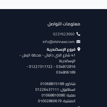
معلومات التواصل
0237623060
info@elshnawi.com
فروع الإسكندرية
41 شارع النبي دانيال - محطة الرمل -
الإسكندرية
034872816 - 01227317722 -
034806189
شاكور: 01068815198
اسطانبول: 01226437111
صفية: 01068810080
المنشية: 01002860679