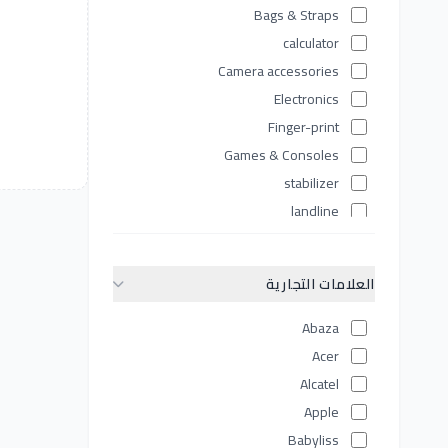
Bags & Straps
calculator
Camera accessories
Electronics
Finger-print
Games & Consoles
stabilizer
landline
Laptops
Lenses
العلامات التجارية
Lighting Equipment
Memory & Storage
Abaza
Mobile Accessories
Acer
mobiles
Alcatel
Network devices
Apple
Personal Care Tools
Babyliss