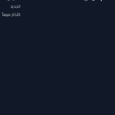
Hollyland
الجديد
Honor
الأكثر مبيعاً
HP
I CONIX
Infinix
iPhone
iTel
joc
KINGSTON
Lenovo
leotec
lexar
Magic
Micromax
Moehair
Motorola