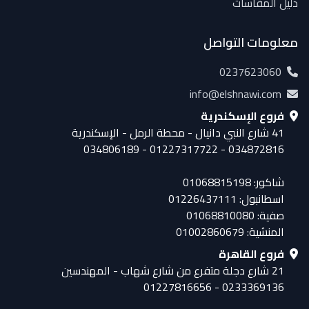
دليل المقاسات
معلومات التواصل
0237623060
info@elshnawi.com
فروع الإسكندرية
41 شارع النبي دانيال - محطة الرمل - الإسكندرية
034872816 - 01227317722 - 034806189
شاكور: 01068815198
اسطانبول: 01226437111
صفية: 01068810080
المنشية: 01002860679
فروع القاهرة
21 شارع دجلة متفرع من شارع شهاب - المهندسين
0233369136 - 01227816656