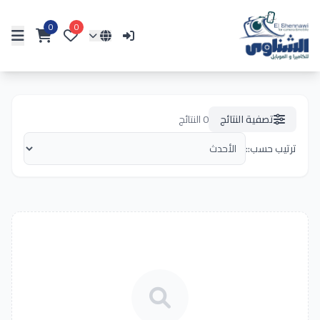
0
0
تصفية النتائج
0
النتائج
ترتيب حسب::