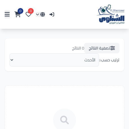
0
0
تصفية النتائج
0
النتائج
ترتيب حسب::