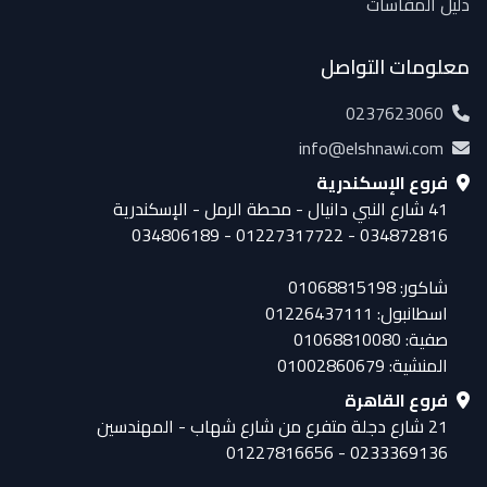
دليل المقاسات
معلومات التواصل
0237623060
info@elshnawi.com
فروع الإسكندرية
41 شارع النبي دانيال - محطة الرمل - الإسكندرية
034872816 - 01227317722 - 034806189
شاكور: 01068815198
اسطانبول: 01226437111
صفية: 01068810080
المنشية: 01002860679
فروع القاهرة
21 شارع دجلة متفرع من شارع شهاب - المهندسين
0233369136 - 01227816656