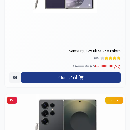
Samsung s25 ultra 256 colors
(95)
62,000.00 ج.م
64,000.00 ج.م
أضف للسلة
-1%
featured