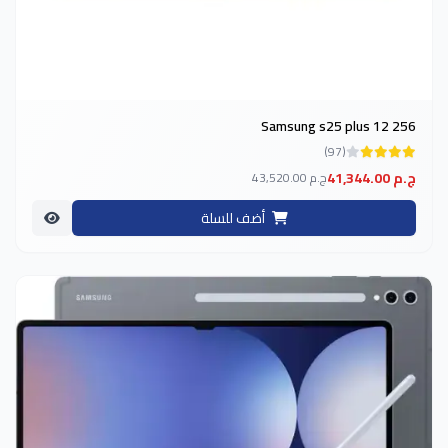
Samsung s25 plus 12 256
(97)
41,344.00 ج.م
43,520.00 ج.م
أضف للسلة