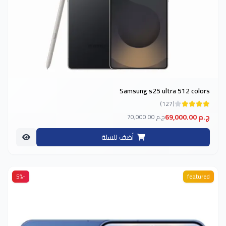
Samsung s25 ultra 512 colors
(127)
69,000.00 ج.م
70,000.00 ج.م
أضف للسلة
-5%
featured