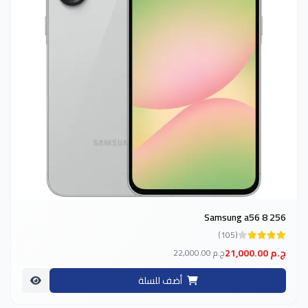
Samsung a56 8 256
(105)
21,000.00 ج.م
22,000.00 ج.م
أضف للسلة