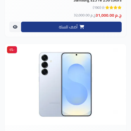
(190)
31,000.00 ج.م
32,000.00 ج.م
أضف للسلة
-6%