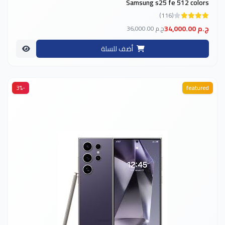
Samsung s25 fe 512 colors
(116)
34,000.00 ج.م
36,000.00 ج.م
أضف للسلة
-3%
featured