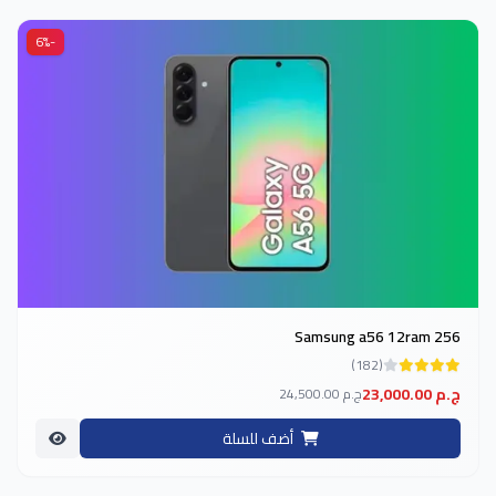
-6%
Samsung a56 12ram 256
(182)
23,000.00 ج.م
24,500.00 ج.م
أضف للسلة