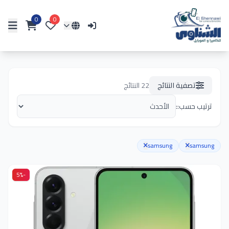
0
0
تصفية النتائج
22
النتائج
ترتيب حسب::
samsung
samsung
-5%