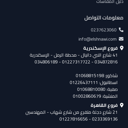
دليل المقاسات
معلومات التواصل
0237623060
info@elshnawi.com
فروع الإسكندرية
41 شارع النبي دانيال - محطة الرمل - الإسكندرية
034872816 - 01227317722 - 034806189
شاكور: 01068815198
اسطانبول: 01226437111
صفية: 01068810080
المنشية: 01002860679
فروع القاهرة
21 شارع دجلة متفرع من شارع شهاب - المهندسين
0233369136 - 01227816656