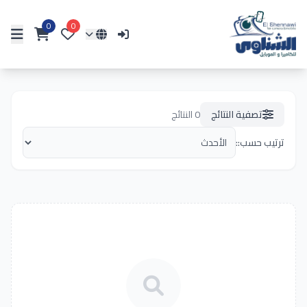
0
0
تصفية النتائج
0
النتائج
ترتيب حسب::