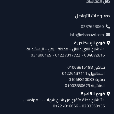
دليل المقاسات
معلومات التواصل
0237623060
info@elshnawi.com
فروع الإسكندرية
41 شارع النبي دانيال - محطة الرمل - الإسكندرية
034872816 - 01227317722 - 034806189
شاكور: 01068815198
اسطانبول: 01226437111
صفية: 01068810080
المنشية: 01002860679
فروع القاهرة
21 شارع دجلة متفرع من شارع شهاب - المهندسين
0233369136 - 01227816656