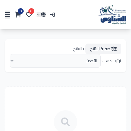
0
0
تصفية النتائج
0
النتائج
ترتيب حسب::