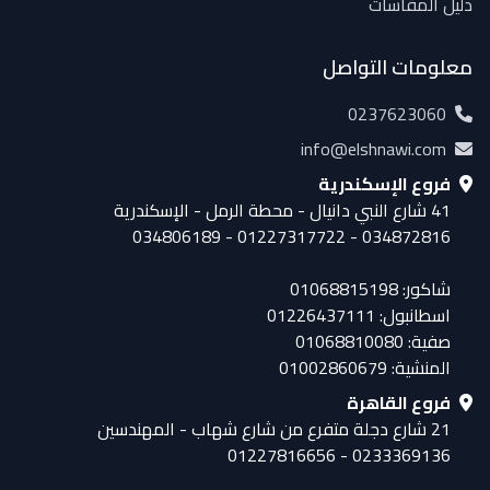
دليل المقاسات
معلومات التواصل
0237623060
info@elshnawi.com
فروع الإسكندرية
41 شارع النبي دانيال - محطة الرمل - الإسكندرية
034872816 - 01227317722 - 034806189
شاكور: 01068815198
اسطانبول: 01226437111
صفية: 01068810080
المنشية: 01002860679
فروع القاهرة
21 شارع دجلة متفرع من شارع شهاب - المهندسين
0233369136 - 01227816656