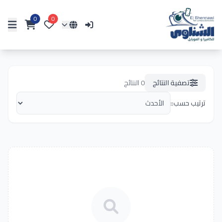
0
0
تصفية النتائج
0
النتائج
ترتيب حسب::