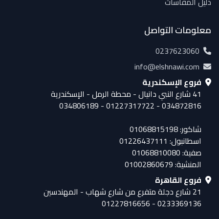
دليل المقاسات
معلومات التواصل
0237623060
info@elshnawi.com
فروع الإسكندرية
41 شارع النبي دانيال - محطة الرمل - الإسكندرية
034872816 - 01227317722 - 034806189
شاكور: 01068815198
اسطانبول: 01226437111
صفية: 01068810080
المنشية: 01002860679
فروع القاهرة
21 شارع دجلة متفرع من شارع شهاب - المهندسين
0233369136 - 01227816656