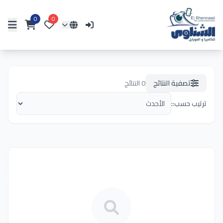
0
0
تصفية النتائج
0
النتائج
ترتيب حسب::