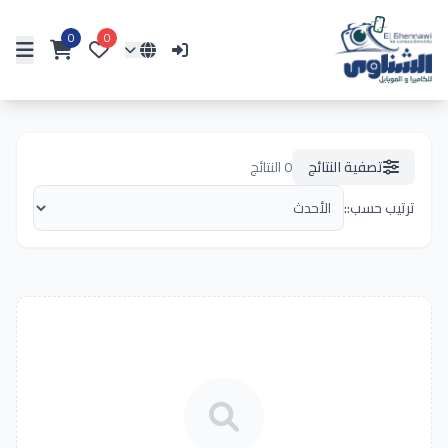
0
0
تصفية النتائج
0
النتائج
ترتيب حسب::