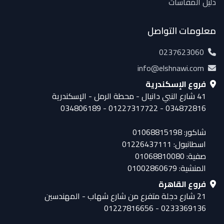
دليل المقاسات
معلومات التواصل
0237623060
info@elshnawi.com
فروع الإسكندرية
41 شارع النبي دانيال - محطة الرمل - الإسكندرية
034872816 - 01227317722 - 034806189
شاكور: 01068815198
اسطانبول: 01226437111
صفية: 01068810080
المنشية: 01002860679
فروع القاهرة
21 شارع دجلة متفرع من شارع شهاب - المهندسين
0233369136 - 01227816656