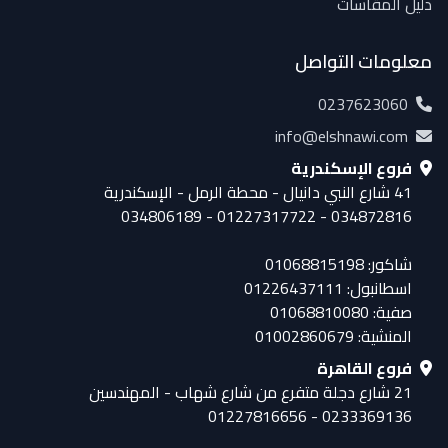
دليل المقاسات
معلومات التواصل
0237623060
info@elshnawi.com
فروع الإسكندرية
41 شارع النبي دانيال - محطة الرمل - الإسكندرية
034872816 - 01227317722 - 034806189
شاكور: 01068815198
اسطانبول: 01226437111
صفية: 01068810080
المنشية: 01002860679
فروع القاهرة
21 شارع دجلة متفرع من شارع شهاب - المهندسين
0233369136 - 01227816656