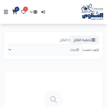
0
0
تصفية النتائج
0
النتائج
ترتيب حسب::