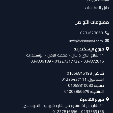
دليل المقاسات
معلومات التواصل
0237623060
info@elshnawi.com
فروع الإسكندرية
41 شارع النبي دانيال - محطة الرمل - الإسكندرية
034872816 - 01227317722 - 034806189
شاكور: 01068815198
اسطانبول: 01226437111
صفية: 01068810080
المنشية: 01002860679
فروع القاهرة
21 شارع دجلة متفرع من شارع شهاب - المهندسين
0233369136 - 01227816656