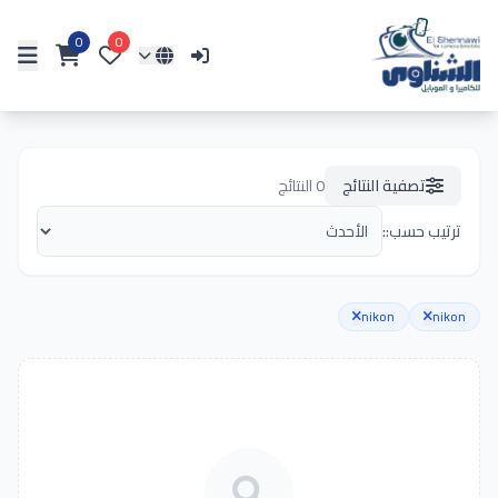
0
0
تصفية النتائج
0
النتائج
ترتيب حسب::
nikon
nikon