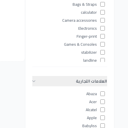
Bags & Straps
calculator
Camera accessories
Electronics
Finger-print
Games & Consoles
stabilizer
landline
Laptops
Lenses
العلامات التجارية
Lighting Equipment
Memory & Storage
Abaza
Mobile Accessories
Acer
mobiles
Alcatel
Network devices
Apple
Personal Care Tools
Babyliss