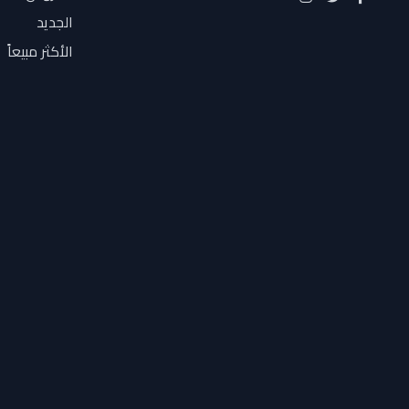
Hollyland
الجديد
Honor
الأكثر مبيعاً
HP
I CONIX
Infinix
iPhone
iTel
joc
KINGSTON
Lenovo
leotec
lexar
Magic
Micromax
Moehair
Motorola