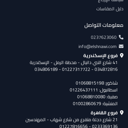
دليل المقاسات
معلومات التواصل
0237623060
info@elshnawi.com
فروع الإسكندرية
41 شارع النبي دانيال - محطة الرمل - الإسكندرية
034872816 - 01227317722 - 034806189
شاكور: 01068815198
اسطانبول: 01226437111
صفية: 01068810080
المنشية: 01002860679
فروع القاهرة
21 شارع دجلة متفرع من شارع شهاب - المهندسين
0233369136 - 01227816656