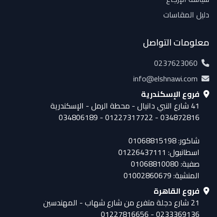
دليل المقاسات
معلومات التواصل
0237623060
info@elshnawi.com
فروع الإسكندرية
41 شارع النبي دانيال - محطة الرمل - الإسكندرية
034872816 - 01227317722 - 034806189
شاكور: 01068815198
اسطانبول: 01226437111
صفية: 01068810080
المنشية: 01002860679
فروع القاهرة
21 شارع دجلة متفرع من شارع شهاب - المهندسين
0233369136 - 01227816656