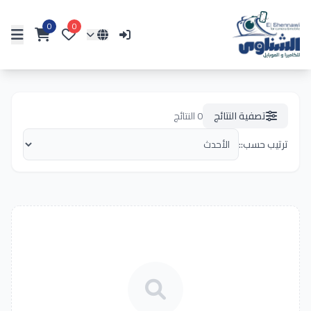
0
0
تصفية النتائج
0
النتائج
ترتيب حسب::