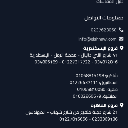
دليل المقاسات
معلومات التواصل
0237623060
info@elshnawi.com
فروع الإسكندرية
41 شارع النبي دانيال - محطة الرمل - الإسكندرية
034872816 - 01227317722 - 034806189
شاكور: 01068815198
اسطانبول: 01226437111
صفية: 01068810080
المنشية: 01002860679
فروع القاهرة
21 شارع دجلة متفرع من شارع شهاب - المهندسين
0233369136 - 01227816656