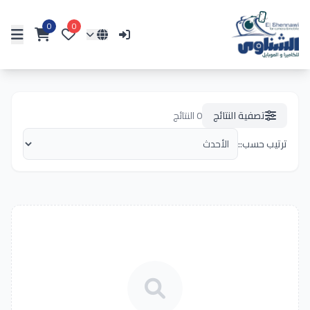
0
0
تصفية النتائج
0
النتائج
ترتيب حسب::