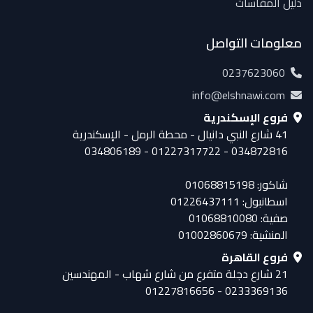
دليل المقاسات
معلومات التواصل
0237623060
info@elshnawi.com
فروع الإسكندرية
41 شارع النبي دانيال - محطة الرمل - الإسكندرية
034872816 - 01227317722 - 034806189
شاكور: 01068815198
اسطانبول: 01226437111
صفية: 01068810080
المنشية: 01002860679
فروع القاهرة
21 شارع دجلة متفرع من شارع شهاب - المهندسين
0233369136 - 01227816656