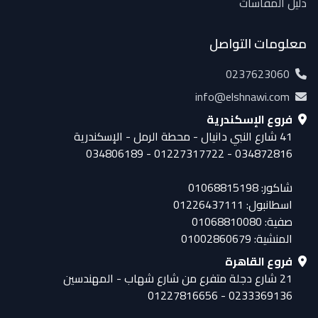
دليل المقاسات
معلومات التواصل
0237623060
info@elshnawi.com
فروع الإسكندرية
41 شارع النبي دانيال - محطة الرمل - الإسكندرية
034872816 - 01227317722 - 034806189
شاكور: 01068815198
اسطانبول: 01226437111
صفية: 01068810080
المنشية: 01002860679
فروع القاهرة
21 شارع دجلة متفرع من شارع شهاب - المهندسين
0233369136 - 01227816656