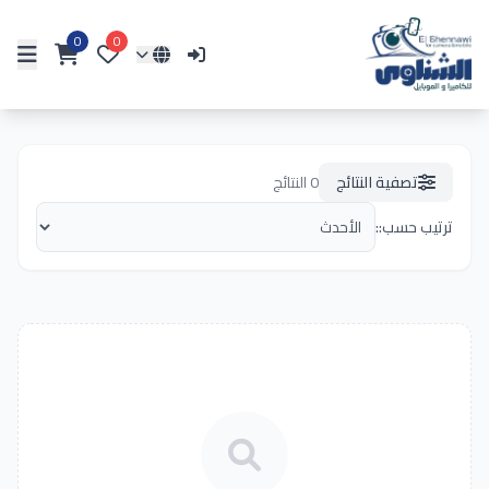
0
0
تصفية النتائج
0
النتائج
ترتيب حسب::