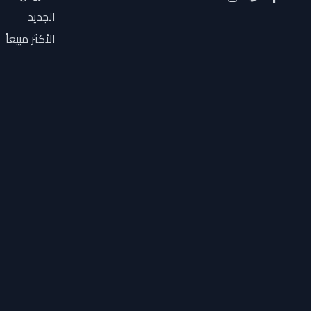
Hollyland
الجديد
Honor
الأكثر مبيعاً
HP
I CONIX
Infinix
iPhone
iTel
joc
KINGSTON
Lenovo
leotec
lexar
Magic
Micromax
Moehair
Motorola