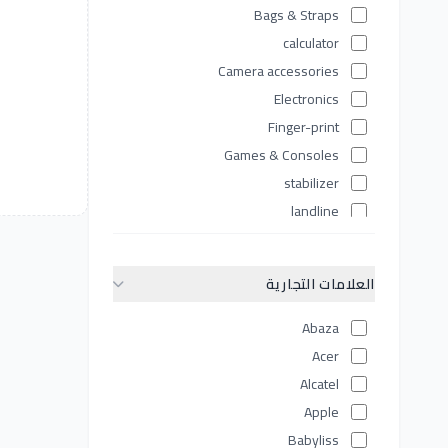
Bags & Straps
calculator
Camera accessories
Electronics
Finger-print
Games & Consoles
stabilizer
landline
Laptops
Lenses
العلامات التجارية
Lighting Equipment
Memory & Storage
Abaza
Mobile Accessories
Acer
mobiles
Alcatel
Network devices
Apple
Personal Care Tools
Babyliss